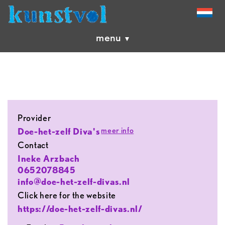
menu
provider
meer info
Doe-het-zelf Diva's
contact
Ineke Arzbach
0652078845
info@doe-het-zelf-divas.nl
Click here for the website
https://doe-het-zelf-divas.nl/