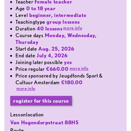
teacher
Female teacher
age
0 to 18 year
level
beginner, intermediate
teachingtype
group lessons
more info
duration
40 lessons
course days
Monday, Wednesday,
Thursday
start date
Aug. 25, 2026
end date
July 4, 2026
joining later possible
yes
more info
price regular
€660.00
Price sponsered by Jeugdfonds Sport &
Cultuur Amsterdam
€180.00
more info
register for this course
lessonlocation
Van Hogendorpstraat 88HS
Route