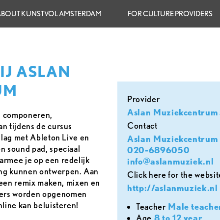
ABOUT KUNSTVOL AMSTERDAM
FOR CULTURE PROVIDERS
IJ ASLAN
UM
provider
Aslan Muziekcentrum
, componeren,
contact
n tijdens de cursus
slag met Ableton Live en
Aslan Muziekcentrum
n sound pad, speciaal
020-6896050
armee je op een redelijk
info@aslanmuziek.nl
ong kunnen ontwerpen. Aan
Click here for the websit
. een remix maken, mixen en
http://aslanmuziek.nl
mers worden opgenomen
nline kan beluisteren!
teacher
Male teache
age
8 to 12 year