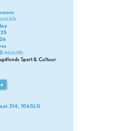
essons
ore info
day
025
026
yes
more info
0
se
aat 214, 1065LG