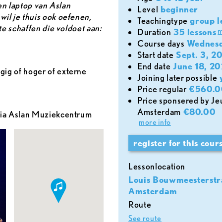
een laptop van Aslan
level
beginner
il je thuis ook oefenen,
teachingtype
group l
te schaffen die voldoet aan:
m
duration
35 lessons
course days
Wednes
start date
Sept. 3, 2
end date
June 18, 2
ig of hoger of externe
joining later possible
price regular
€560.0
Price sponsered by Jeugdfonds Sport & Cultuur
Amsterdam
€80.00
via Aslan Muziekcentrum
more info
register for this cour
lessonlocation
Louis Bouwmeesterstr
Amsterdam
Route
See route