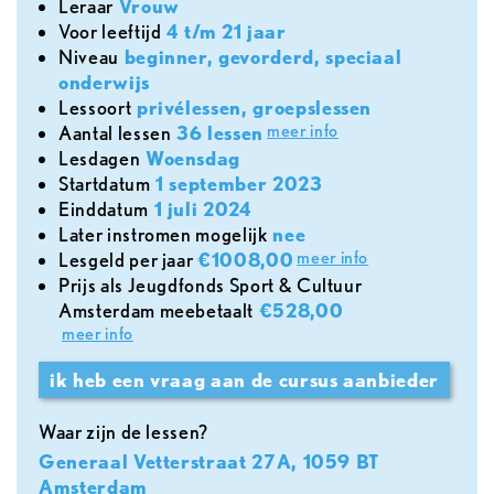
leraar
Vrouw
voor leeftijd
4 t/m 21 jaar
Niveau
beginner, gevorderd, speciaal
onderwijs
lessoort
privélessen, groepslessen
meer info
aantal lessen
36 lessen
lesdagen
Woensdag
Startdatum
1 september 2023
Einddatum
1 juli 2024
later instromen mogelijk
nee
meer info
lesgeld per jaar
€1008,00
Prijs als Jeugdfonds Sport & Cultuur
Amsterdam meebetaalt
€528,00
meer info
ik heb een vraag aan de cursus aanbieder
Waar zijn de lessen?
Generaal Vetterstraat 27A, 1059 BT
Amsterdam