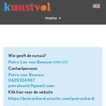
menu
Wie geeft de cursus?
meer info
Petra Lee van Besouw
contactpersoon
Petra van Besouw
0625324307
petraleevb@gmail.com
Klik hier voor de website
https://petrachord.wixsite.com/petrachord