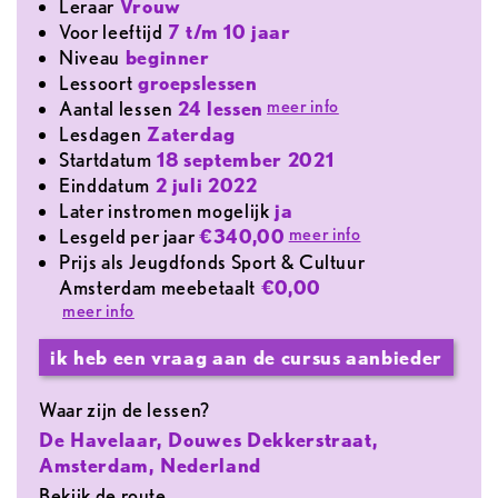
leraar
Vrouw
voor leeftijd
7 t/m 10 jaar
Niveau
beginner
lessoort
groepslessen
meer info
aantal lessen
24 lessen
lesdagen
Zaterdag
Startdatum
18 september 2021
Einddatum
2 juli 2022
later instromen mogelijk
ja
meer info
lesgeld per jaar
€340,00
Prijs als Jeugdfonds Sport & Cultuur
Amsterdam meebetaalt
€0,00
meer info
ik heb een vraag aan de cursus aanbieder
Waar zijn de lessen?
De Havelaar, Douwes Dekkerstraat,
Amsterdam, Nederland
Bekijk de route