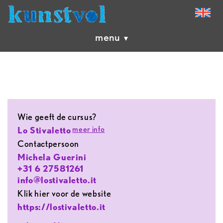
menu
Wie geeft de cursus?
meer info
Lo Stivaletto
contactpersoon
Michela Guerini
+31 6 27581261
info@lostivaletto.it
Klik hier voor de website
https://lostivaletto.it