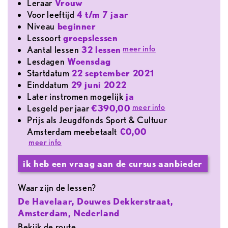
leraar
Vrouw
voor leeftijd
4 t/m 7 jaar
Niveau
beginner
lessoort
groepslessen
meer info
aantal lessen
32 lessen
lesdagen
Woensdag
Startdatum
22 september 2021
Einddatum
29 juni 2022
later instromen mogelijk
ja
meer info
lesgeld per jaar
€390,00
Prijs als Jeugdfonds Sport & Cultuur
Amsterdam meebetaalt
€0,00
meer info
ik heb een vraag aan de cursus aanbieder
Waar zijn de lessen?
De Havelaar, Douwes Dekkerstraat,
Amsterdam, Nederland
Bekijk de route