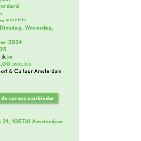
vorderd
n
meer info
en
Dinsdag, Woensdag,
ber 2024
025
ijk
ja
meer info
,00
 de cursus aanbieder
t 21, 1057dl Amsterdam