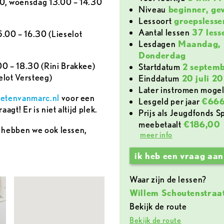
0, woensdag 13.00 – 14.30
Niveau
beginner, ge
lessoort
groepslesse
aantal lessen
37 less
.00 – 16.30 (Lieselot
lesdagen
Maandag, 
Donderdag
00 – 18.30 (Rini Brakkee)
Startdatum
2 septem
elot Versteeg)
Einddatum
20 juli 2
later instromen mogel
etenvanmarc.nl
voor een
lesgeld per jaar
€666
agt! Er is niet altijd plek.
Prijs als Jeugdfonds Sport & Cultuur Amsterdam
meebetaalt
€186,00
8 hebben we ook lessen,
meer info
ik heb een vraag aan
Waar zijn de lessen?
Willem Schoutenstraa
Bekijk de route
Bekijk de route