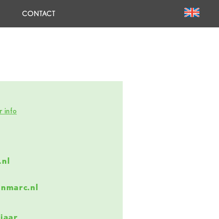
CONTACT
 info
.nl
anmarc.nl
 jaar