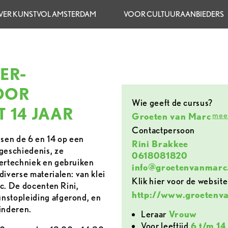
VER KUNSTVOL AMSTERDAM
VOOR CULTUURAANBIEDERS
ER-
OOR
Wie geeft de cursus?
T 14 JAAR
meer
Groeten van Marc
contactpersoon
ssen de 6 en 14 op een
Rini Brakkee
geschiedenis, ze
0618081820
dertechniek en gebruiken
info@groetenvanmarc
diverse materialen: van klei
Klik hier voor de website
tc. De docenten Rini,
http://www.groetenv
nstopleiding afgerond, en
inderen.
leraar
Vrouw
voor leeftijd
6 t/m 14