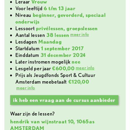
leraar
Vrouw
voor leeftijd
6 t/m 13 jaar
Niveau
beginner, gevorderd, speciaal
onderwijs
lessoort
privélessen, groepslessen
meer info
aantal lessen
38 lessen
lesdagen
Maandag
Startdatum
1 september 2017
Einddatum
31 december 2024
later instromen mogelijk
nee
meer info
lesgeld per jaar
€600,00
Prijs als Jeugdfonds Sport & Cultuur
Amsterdam meebetaalt
€120,00
meer info
ik heb een vraag aan de cursus aanbieder
Waar zijn de lessen?
hendrik van wijnstraat 10, 1065as
AMSTERDAM