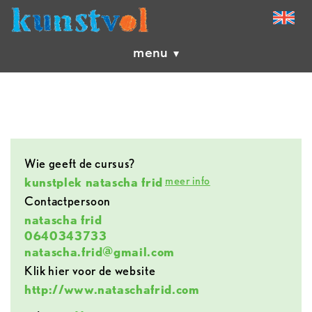
menu
Wie geeft de cursus?
meer info
kunstplek natascha frid
contactpersoon
natascha frid
0640343733
natascha.frid@gmail.com
Klik hier voor de website
http://www.nataschafrid.com