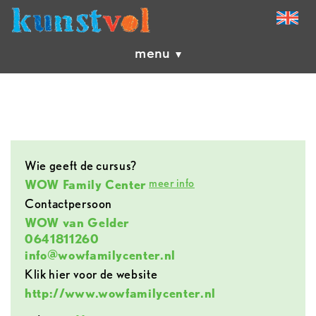
menu
Wie geeft de cursus?
meer info
WOW Family Center
contactpersoon
WOW van Gelder
0641811260
info@wowfamilycenter.nl
Klik hier voor de website
http://www.wowfamilycenter.nl