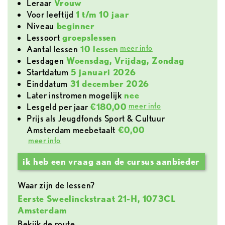
leraar
Vrouw
voor leeftijd
1 t/m 10 jaar
Niveau
beginner
lessoort
groepslessen
meer info
aantal lessen
10 lessen
lesdagen
Woensdag, Vrijdag, Zondag
Startdatum
5 januari 2026
Einddatum
31 december 2026
later instromen mogelijk
nee
meer info
lesgeld per jaar
€180,00
Prijs als Jeugdfonds Sport & Cultuur
Amsterdam meebetaalt
€0,00
meer info
ik heb een vraag aan de cursus aanbieder
Waar zijn de lessen?
Eerste Sweelinckstraat 21-H, 1073CL
Amsterdam
Bekijk de route