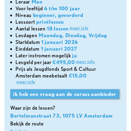
leraar
Man
voor leeftijd
6 t/m 100 jaar
Niveau
beginner, gevorderd
lessoort
privélessen
meer info
aantal lessen
18 lessen
lesdagen
Maandag, Dinsdag, Vrijdag
Startdatum
1 januari 2026
Einddatum
1 januari 2027
later instromen mogelijk
ja
meer info
lesgeld per jaar
€495,00
Prijs als Jeugdfonds Sport & Cultuur
Amsterdam meebetaalt
€15,00
meer info
ik heb een vraag aan de cursus aanbieder
Waar zijn de lessen?
Bertelmanstraat 73, 1075 LV Amsterdam
Bekijk de route