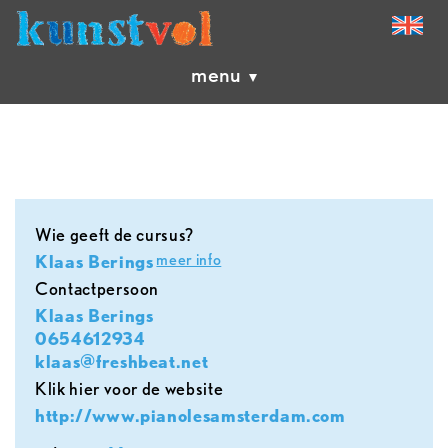
menu
Wie geeft de cursus?
meer info
Klaas Berings
contactpersoon
Klaas Berings
0654612934
klaas@freshbeat.net
Klik hier voor de website
http://www.pianolesamsterdam.com