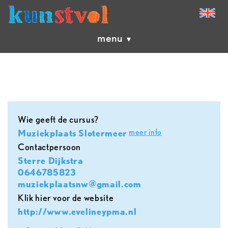
menu
Wie geeft de cursus?
meer info
Muziekplaats Slotermeer
contactpersoon
Sterre Dijkstra
0646785823
muziekplaatsnw@gmail.com
Klik hier voor de website
http://www.evelineypma.nl