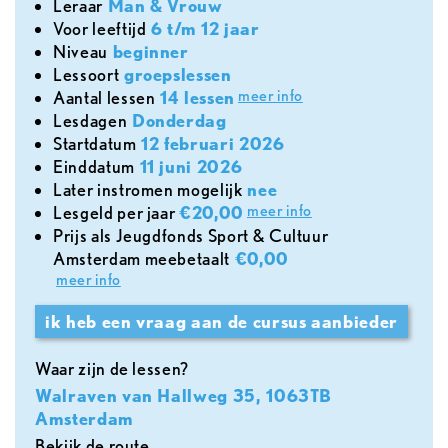
leraar
Man & Vrouw
voor leeftijd
6 t/m 12 jaar
Niveau
beginner
lessoort
groepslessen
meer info
aantal lessen
14 lessen
lesdagen
Donderdag
Startdatum
12 februari 2026
Einddatum
11 juni 2026
later instromen mogelijk
nee
meer info
lesgeld per jaar
€20,00
Prijs als Jeugdfonds Sport & Cultuur
Amsterdam meebetaalt
€0,00
meer info
ik heb een vraag aan de cursus aanbieder
Waar zijn de lessen?
Walraven van Hallweg 35, 1063TB
Amsterdam
Bekijk de route