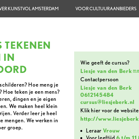
VER KUNSTVOL AMSTERDAM
VOOR CULTUURAANBIEDERS
 TEKENEN
 IN
Wie geeft de cursus?
OORD
me
Liesje van den Berk
contactpersoon
n schilderen? Hoe meng je
Liesje van den Berk
e? Hoe teken je een mens?
0612145484
eren, dingen en je eigen
cursus@liesjeberk.nl
eren. We maken heel klein
Klik hier voor de website
ijen. Verder leer je heel
http://www.liesjeberk
 te mengen. We werken in
per groep.
leraar
Vrouw
voor leeftijd
6 t/m 11 