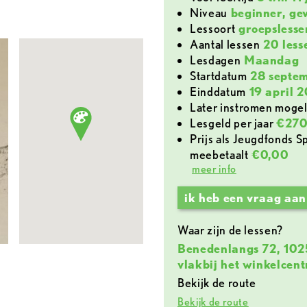
0
Niveau
beginner, ge
lessoort
groepslesse
aantal lessen
20 less
lesdagen
Maandag
Startdatum
28 septe
Einddatum
19 april 
later instromen mogel
lesgeld per jaar
€270
Prijs als Jeugdfonds Sport & Cultuur Amsterdam
meebetaalt
€0,00
meer info
ik heb een vraag aan
Waar zijn de lessen?
Benedenlangs 72, 10
vlakbij het winkelcent
Bekijk de route
Bekijk de route