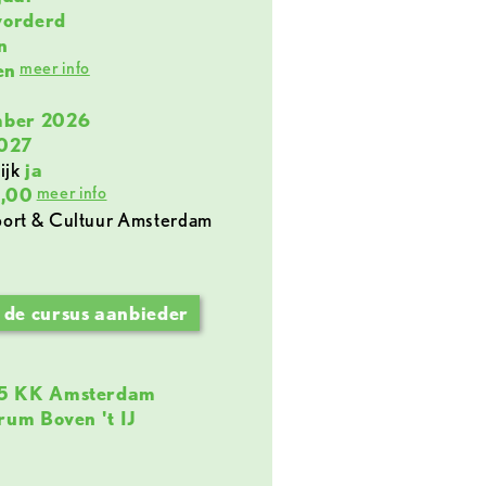
vorderd
n
meer info
en
mber 2026
2027
ijk
ja
meer info
,00
 de cursus aanbieder
25 KK Amsterdam
rum Boven 't IJ