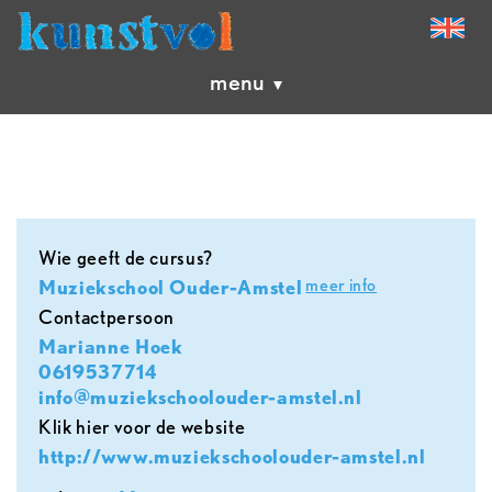
menu
Wie geeft de cursus?
meer info
Muziekschool Ouder-Amstel
contactpersoon
Marianne Hoek
0619537714
info@muziekschoolouder-amstel.nl
Klik hier voor de website
http://www.muziekschoolouder-amstel.nl