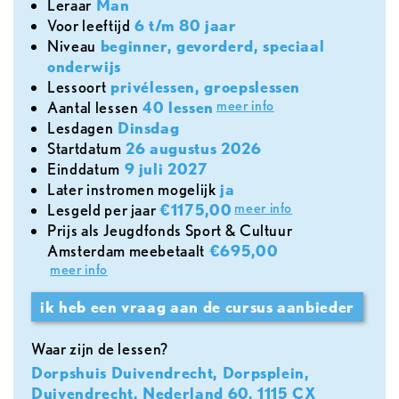
leraar
Man
voor leeftijd
6 t/m 80 jaar
Niveau
beginner, gevorderd, speciaal
onderwijs
lessoort
privélessen, groepslessen
meer info
aantal lessen
40 lessen
lesdagen
Dinsdag
Startdatum
26 augustus 2026
Einddatum
9 juli 2027
later instromen mogelijk
ja
meer info
lesgeld per jaar
€1175,00
Prijs als Jeugdfonds Sport & Cultuur
Amsterdam meebetaalt
€695,00
meer info
ik heb een vraag aan de cursus aanbieder
Waar zijn de lessen?
Dorpshuis Duivendrecht, Dorpsplein,
Duivendrecht, Nederland 60, 1115 CX