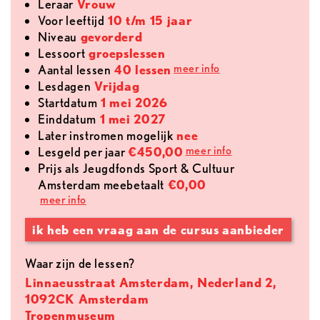
leraar
Vrouw
voor leeftijd
10 t/m 15 jaar
Niveau
gevorderd
lessoort
groepslessen
meer info
aantal lessen
40 lessen
lesdagen
Vrijdag
Startdatum
1 mei 2026
Einddatum
1 mei 2027
later instromen mogelijk
nee
meer info
lesgeld per jaar
€450,00
Prijs als Jeugdfonds Sport & Cultuur
Amsterdam meebetaalt
€0,00
meer info
ik heb een vraag aan de cursus aanbieder
Waar zijn de lessen?
Linnaeusstraat Amsterdam, Nederland 2,
1092CK Amsterdam
Tropenmuseum