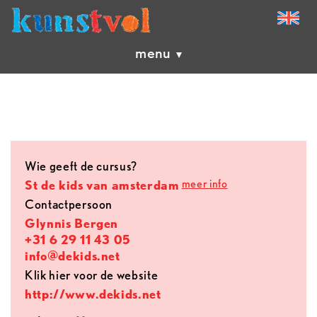
menu
Wie geeft de cursus?
meer info
St de kids van amsterdam
contactpersoon
Glynnis Bergen
+31 6 29 11 43 05
info@dekids.net
Klik hier voor de website
http://www.dekids.net