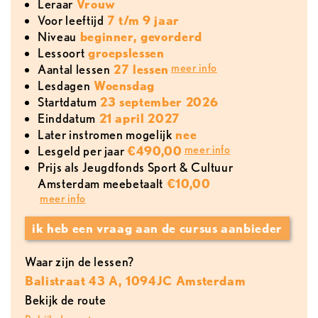
leraar
Vrouw
voor leeftijd
7 t/m 9 jaar
Niveau
beginner, gevorderd
lessoort
groepslessen
meer info
aantal lessen
27 lessen
lesdagen
Woensdag
Startdatum
23 september 2026
Einddatum
21 april 2027
later instromen mogelijk
nee
meer info
lesgeld per jaar
€490,00
Prijs als Jeugdfonds Sport & Cultuur
Amsterdam meebetaalt
€10,00
meer info
ik heb een vraag aan de cursus aanbieder
Waar zijn de lessen?
Balistraat 43 A, 1094JC Amsterdam
Bekijk de route