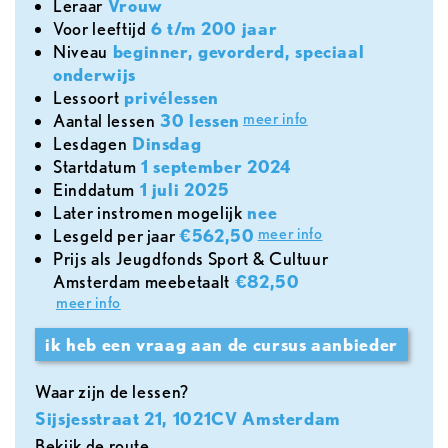
leraar
Vrouw
voor leeftijd
6 t/m 200 jaar
Niveau
beginner, gevorderd, speciaal
onderwijs
lessoort
privélessen
meer info
aantal lessen
30 lessen
lesdagen
Dinsdag
Startdatum
1 september 2024
Einddatum
1 juli 2025
later instromen mogelijk
nee
meer info
lesgeld per jaar
€562,50
Prijs als Jeugdfonds Sport & Cultuur
Amsterdam meebetaalt
€82,50
meer info
ik heb een vraag aan de cursus aanbieder
Waar zijn de lessen?
Sijsjesstraat 21, 1021CV Amsterdam
Bekijk de route