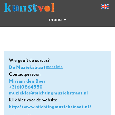
menu
Wie geeft de cursus?
meer info
De Muziekstraat
contactpersoon
Miriam den Boer
+31610864550
muziekles@stichtingmuziekstraat.nl
Klik hier voor de website
http://www.stichtingmuziekstraat.nl/