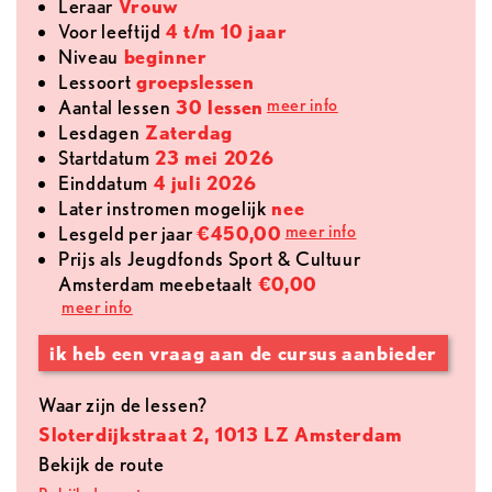
leraar
Vrouw
voor leeftijd
4 t/m 10 jaar
Niveau
beginner
lessoort
groepslessen
meer info
aantal lessen
30 lessen
lesdagen
Zaterdag
Startdatum
23 mei 2026
Einddatum
4 juli 2026
later instromen mogelijk
nee
meer info
lesgeld per jaar
€450,00
Prijs als Jeugdfonds Sport & Cultuur
Amsterdam meebetaalt
€0,00
meer info
ik heb een vraag aan de cursus aanbieder
Waar zijn de lessen?
Sloterdijkstraat 2, 1013 LZ Amsterdam
Bekijk de route