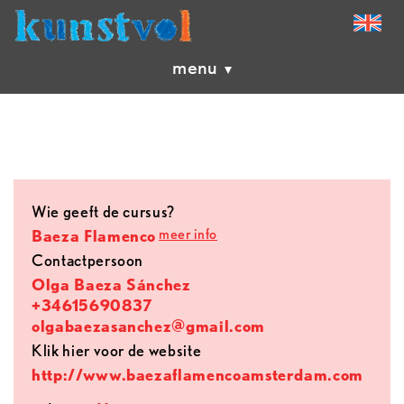
menu
Wie geeft de cursus?
meer info
Baeza Flamenco
contactpersoon
Olga Baeza Sánchez
+34615690837
olgabaezasanchez@gmail.com
Klik hier voor de website
http://www.baezaflamencoamsterdam.com