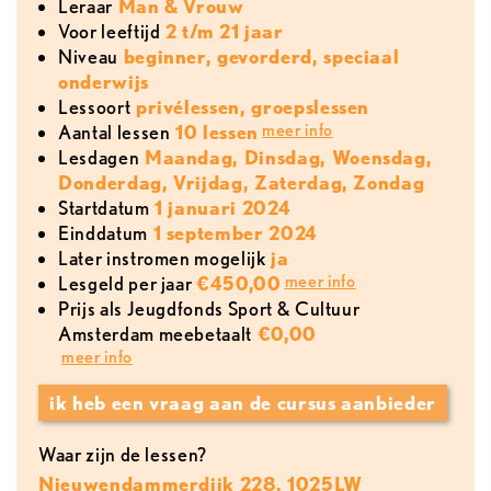
leraar
Man & Vrouw
voor leeftijd
2 t/m 21 jaar
Niveau
beginner, gevorderd, speciaal
onderwijs
lessoort
privélessen, groepslessen
meer info
aantal lessen
10 lessen
lesdagen
Maandag, Dinsdag, Woensdag,
Donderdag, Vrijdag, Zaterdag, Zondag
Startdatum
1 januari 2024
Einddatum
1 september 2024
later instromen mogelijk
ja
meer info
lesgeld per jaar
€450,00
Prijs als Jeugdfonds Sport & Cultuur
Amsterdam meebetaalt
€0,00
meer info
ik heb een vraag aan de cursus aanbieder
Waar zijn de lessen?
Nieuwendammerdijk 228, 1025LW