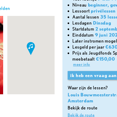
Niveau
beginner, ge
elden
lessoort
privélessen
aantal lessen
35 less
lesdagen
Dinsdag
Startdatum
2 septem
Einddatum
9 juni 20
later instromen mogel
lesgeld per jaar
€630
Prijs als Jeugdfonds Sport & Cultuur Amsterdam
meebetaalt
€150,00
meer info
ik heb een vraag aan
Waar zijn de lessen?
Louis Bouwmeesterstr
Amsterdam
Bekijk de route
Bekijk de route