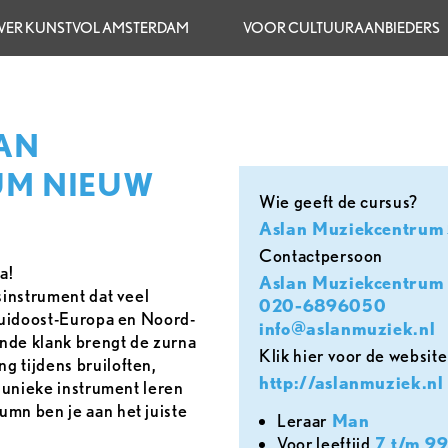
VER KUNSTVOL AMSTERDAM
VOOR CULTUURAANBIEDERS
LAN
UM NIEUW
Wie geeft de cursus?
Aslan Muziekcentrum
contactpersoon
a!
Aslan Muziekcentrum
sinstrument dat veel
020-6896050
 Zuidoost-Europa en Noord-
info@aslanmuziek.nl
ende klank brengt de zurna
Klik hier voor de website
 tijdens bruiloften,
http://aslanmuziek.nl
t unieke instrument leren
mn ben je aan het juiste
leraar
Man
voor leeftijd
7 t/m 99