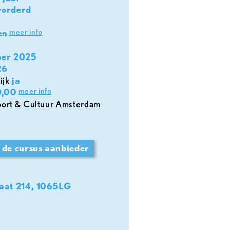
vorderd
meer info
en
ber 2025
26
ijk
ja
meer info
,00
 de cursus aanbieder
aat 214, 1065LG