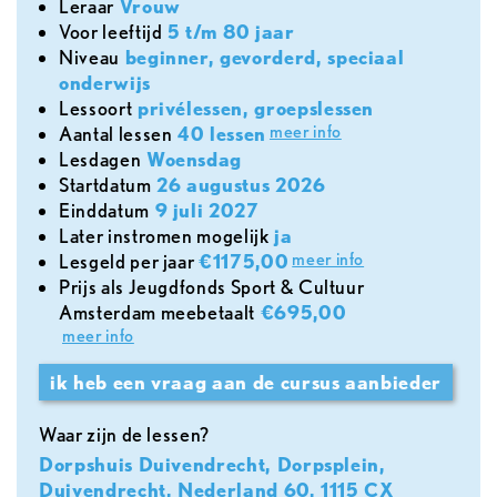
leraar
Vrouw
voor leeftijd
5 t/m 80 jaar
Niveau
beginner, gevorderd, speciaal
onderwijs
lessoort
privélessen, groepslessen
meer info
aantal lessen
40 lessen
lesdagen
Woensdag
Startdatum
26 augustus 2026
Einddatum
9 juli 2027
later instromen mogelijk
ja
meer info
lesgeld per jaar
€1175,00
Prijs als Jeugdfonds Sport & Cultuur
Amsterdam meebetaalt
€695,00
meer info
ik heb een vraag aan de cursus aanbieder
Waar zijn de lessen?
Dorpshuis Duivendrecht, Dorpsplein,
Duivendrecht, Nederland 60, 1115 CX