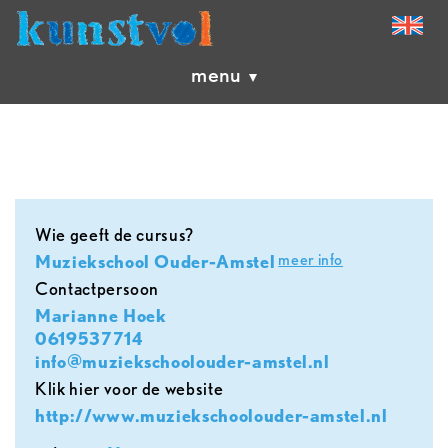
menu
Wie geeft de cursus?
meer info
Muziekschool Ouder-Amstel
contactpersoon
Marianne Hoek
0619537714
info@muziekschoolouder-amstel.nl
Klik hier voor de website
http://www.muziekschoolouder-amstel.nl