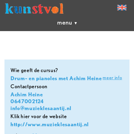
menu
Wie geeft de cursus?
meer info
Drum- en pianoles met Achim Heine
contactpersoon
Achim Heine
0647002124
info@muzieklesaantij.nl
Klik hier voor de website
http://www.muzieklesaantij.nl