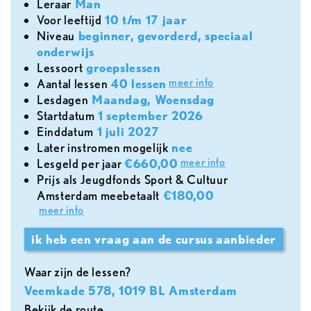
leraar
Man
voor leeftijd
10 t/m 17 jaar
Niveau
beginner, gevorderd, speciaal
onderwijs
lessoort
groepslessen
meer info
aantal lessen
40 lessen
lesdagen
Maandag, Woensdag
Startdatum
1 september 2026
Einddatum
1 juli 2027
later instromen mogelijk
nee
meer info
lesgeld per jaar
€660,00
Prijs als Jeugdfonds Sport & Cultuur
Amsterdam meebetaalt
€180,00
meer info
ik heb een vraag aan de cursus aanbieder
Waar zijn de lessen?
Veemkade 578, 1019 BL Amsterdam
Bekijk de route