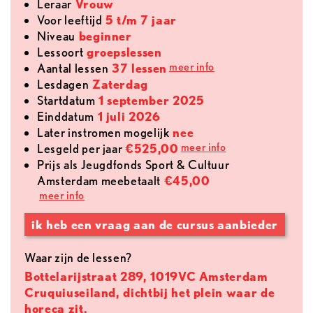
leraar
Vrouw
voor leeftijd
5 t/m 7 jaar
Niveau
beginner
lessoort
groepslessen
meer info
aantal lessen
37 lessen
lesdagen
Zaterdag
Startdatum
1 september 2025
Einddatum
1 juli 2026
later instromen mogelijk
nee
meer info
lesgeld per jaar
€525,00
Prijs als Jeugdfonds Sport & Cultuur
Amsterdam meebetaalt
€45,00
meer info
ik heb een vraag aan de cursus aanbieder
Waar zijn de lessen?
Bottelarijstraat 289, 1019VC Amsterdam
Cruquiuseiland, dichtbij het plein waar de
horeca zit.