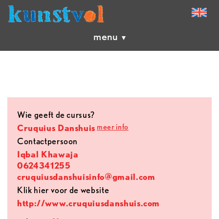
menu
Wie geeft de cursus?
meer info
Cruquius Danshuis
contactpersoon
Iqbal Khawaja
0624341255
cruquiusdanshuisinfo@gmail.com
Klik hier voor de website
http://www.cruquiusdanshuis.com