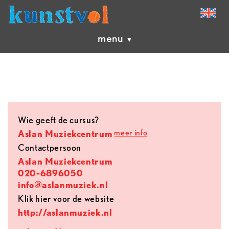
menu
Wie geeft de cursus?
meer info
Aslan Muziekcentrum
contactpersoon
Aslan Muziekcentrum
020-6896050
info@aslanmuziek.nl
Klik hier voor de website
http://aslanmuziek.nl