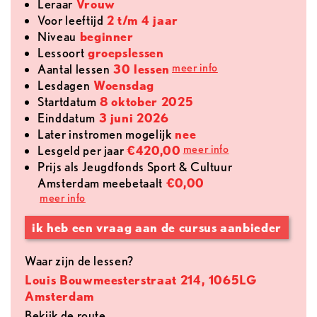
leraar
Vrouw
voor leeftijd
2 t/m 4 jaar
Niveau
beginner
lessoort
groepslessen
meer info
aantal lessen
30 lessen
lesdagen
Woensdag
Startdatum
8 oktober 2025
Einddatum
3 juni 2026
later instromen mogelijk
nee
meer info
lesgeld per jaar
€420,00
Prijs als Jeugdfonds Sport & Cultuur
Amsterdam meebetaalt
€0,00
meer info
ik heb een vraag aan de cursus aanbieder
Waar zijn de lessen?
Louis Bouwmeesterstraat 214, 1065LG
Amsterdam
Bekijk de route