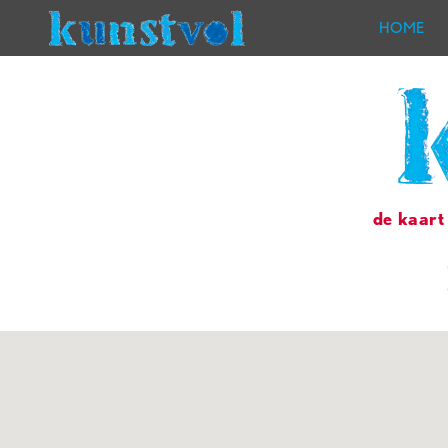
HOME
de kaart