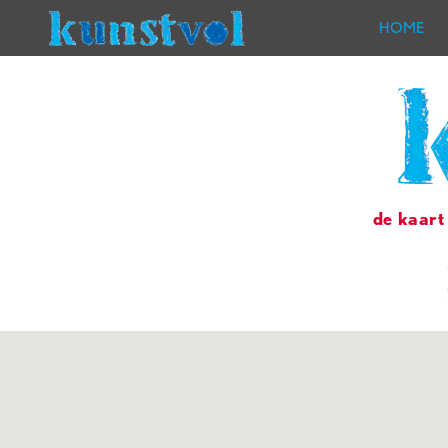
HOME
de kaart