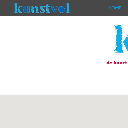
HOME
de kaart