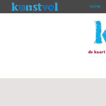
HOME
de kaart